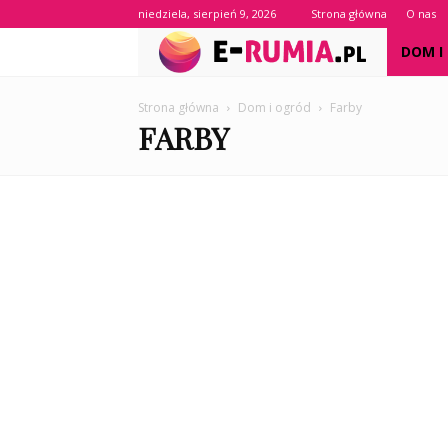
niedziela, sierpień 9, 2026
Strona główna
O nas
e-
DOM I
Rumia.pl
Strona główna
Dom i ogród
Farby
FARBY