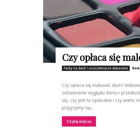
Czy opłaca się ma
Red
Farby na dach i uszczelniacze dekarskie
Czy opłaca się malować dach? Malow
odświeżenie wyglądu domu i przedłuże
się, czy jest to opłacalne i czy warto
przyjrzymy się...
Czytaj więcej