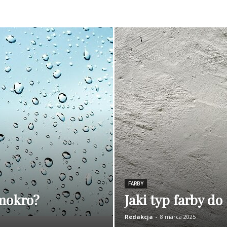
FARBY
mokro?
Jaki typ farby do
Redakcja
-
8 marca 2025