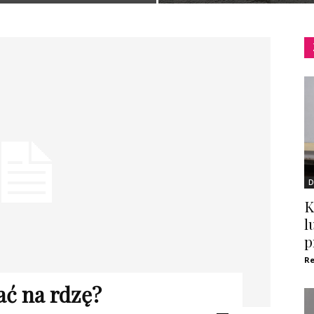
D
K
l
p
Re
ć na rdzę?