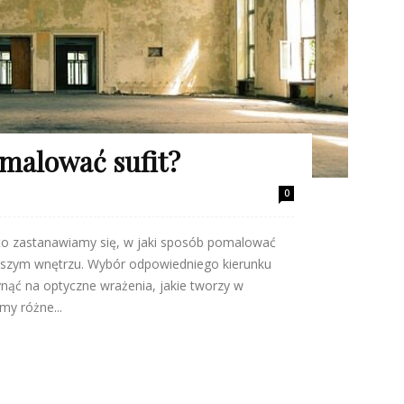
malować sufit?
0
sto zastanawiamy się, w jaki sposób pomalować
 naszym wnętrzu. Wybór odpowiedniego kierunku
ąć na optyczne wrażenia, jakie tworzy w
y różne...