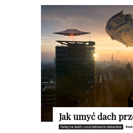
Jak umyć dach pr
Red
Farby na dach i uszczelniacze dekarskie