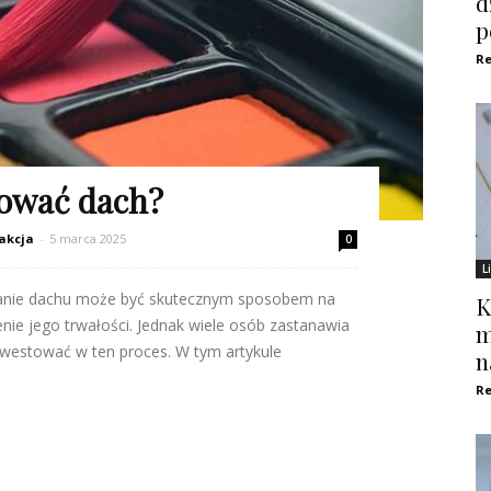
d
p
Re
lować dach?
akcja
-
5 marca 2025
0
L
anie dachu może być skutecznym sposobem na
K
nie jego trwałości. Jednak wiele osób zastanawia
m
 inwestować w ten proces. W tym artykule
n
Re