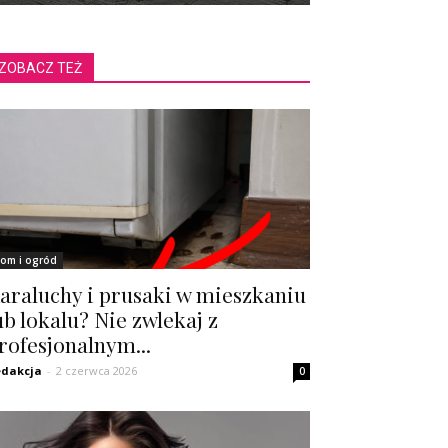
ZOBACZ TEŻ
om i ogród
araluchy i prusaki w mieszkaniu
ub lokalu? Nie zwlekaj z
rofesjonalnym...
dakcja
-
2 czerwca 2026
0