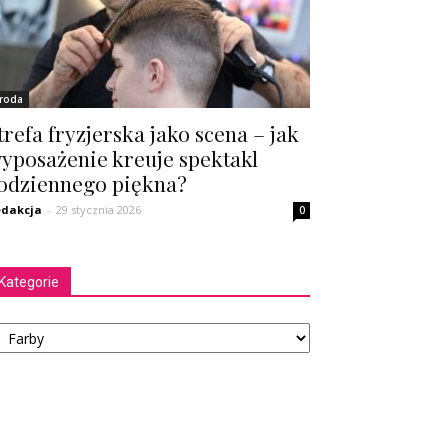
roda
trefa fryzjerska jako scena – jak
yposażenie kreuje spektakl
odziennego piękna?
dakcja
-
29 stycznia 2026
0
Kategorie
tegorie