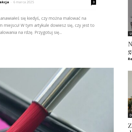
akcja
-
6 marca 2025
0
anawiałeś się kiedyś, czy można malować na
im miejscu! W tym artykule dowiesz się, czy jest to
lowania na rdzę. Przygotuj się...
U
N
g
Re
D
Z