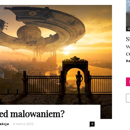
U
S
w
c
Re
Ka
zed malowaniem?
akcja
-
4 marca 2025
0