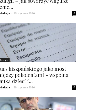
żungli – jak stworzyć wnętrze
ełne...
dakcja
-
29 stycznia 2026
0
ifestyle
urs hiszpańskiego jako most
iędzy pokoleniami – wspólna
auka dzieci i...
dakcja
-
29 stycznia 2026
0