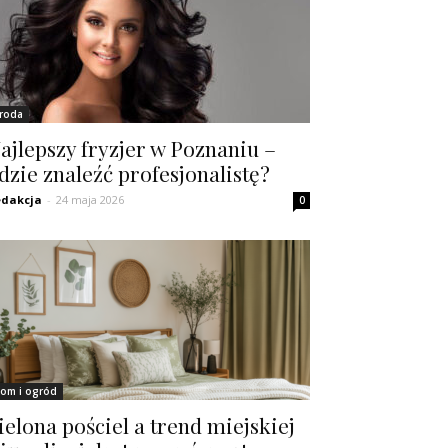
roda
ajlepszy fryzjer w Poznaniu –
dzie znaleźć profesjonalistę?
dakcja
-
24 maja 2026
0
om i ogród
ielona pościel a trend miejskiej