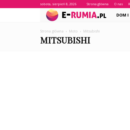
sobota, sierpień 8, 2026
Strona główna
O nas
e-
DOM I
Rumia.pl
Strona główna
Moto
Mitsubishi
MITSUBISHI