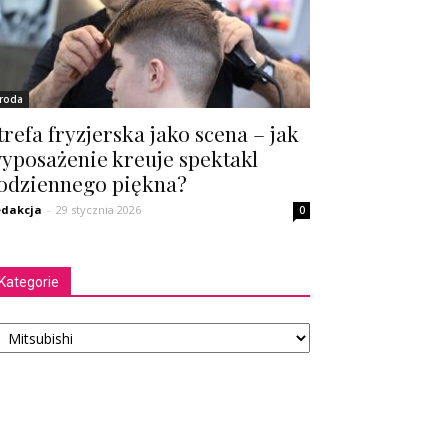
roda
trefa fryzjerska jako scena – jak
yposażenie kreuje spektakl
odziennego piękna?
dakcja
-
29 stycznia 2026
0
Kategorie
tegorie