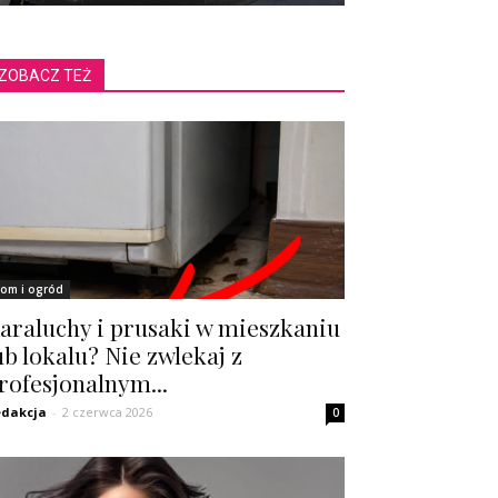
ZOBACZ TEŻ
om i ogród
araluchy i prusaki w mieszkaniu
ub lokalu? Nie zwlekaj z
rofesjonalnym...
dakcja
-
2 czerwca 2026
0