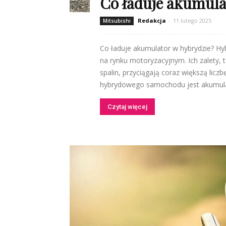
Co ładuje akumula
Redakcja
-
11 lutego 2025
Mitsubishi
Co ładuje akumulator w hybrydzie? H
na rynku motoryzacyjnym. Ich zalety, 
spalin, przyciągają coraz większą li
hybrydowego samochodu jest akumulator
Czytaj więcej