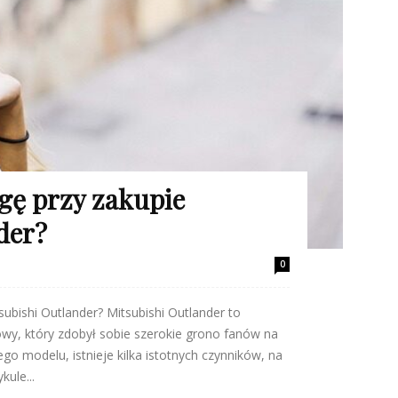
gę przy zakupie
der?
0
ubishi Outlander? Mitsubishi Outlander to
y, który zdobył sobie szerokie grono fanów na
ego modelu, istnieje kilka istotnych czynników, na
ule...