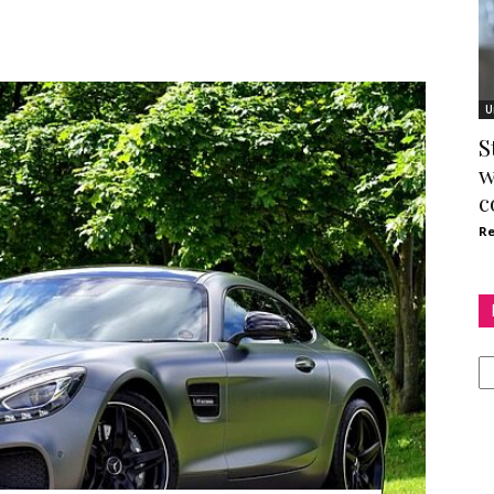
U
S
w
c
Re
Ka