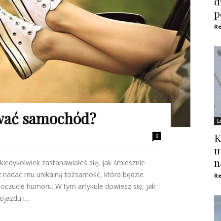
d
p
Re
zwać samochód?
L
K
0
m
n
iedykolwiek zastanawiałeś się, jak śmiesznie
nadać mu unikalną tożsamość, która będzie
Re
oczucie humoru. W tym artykule dowiesz się, jak
azdu i...