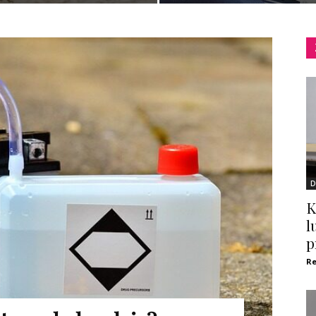
D
K
l
p
Re