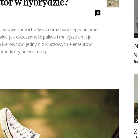
tor w hybrydzie?
0
ybrydowe samochody są coraz bardziej popularne
U
takie jak oszczędność paliwa i mniejsze emisje
czbę kierowców. Jednym z kluczowych elementów
N
, który pełni istotną...
g
Re
D
Z