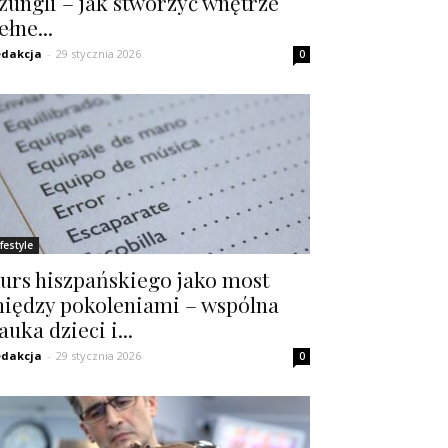
żungli – jak stworzyć wnętrze
ełne...
dakcja
-
29 stycznia 2026
0
ifestyle
urs hiszpańskiego jako most
iędzy pokoleniami – wspólna
auka dzieci i...
dakcja
-
29 stycznia 2026
0