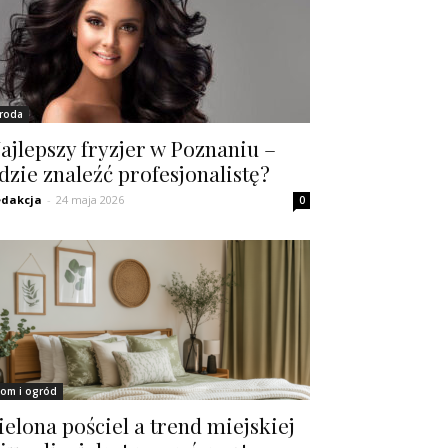
roda
ajlepszy fryzjer w Poznaniu –
dzie znaleźć profesjonalistę?
dakcja
-
24 maja 2026
0
om i ogród
ielona pościel a trend miejskiej