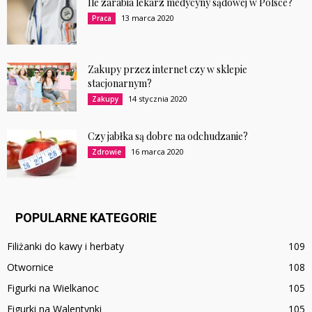
Ile zarabia lekarz medycyny sądowej w Polsce?
13 marca 2020
Praca
Zakupy przez internet czy w sklepie
stacjonarnym?
14 stycznia 2020
Zakupy
Czy jabłka są dobre na odchudzanie?
16 marca 2020
Zdrowie
POPULARNE KATEGORIE
Filiżanki do kawy i herbaty
109
Otwornice
108
Figurki na Wielkanoc
105
Figurki na Walentynki
105