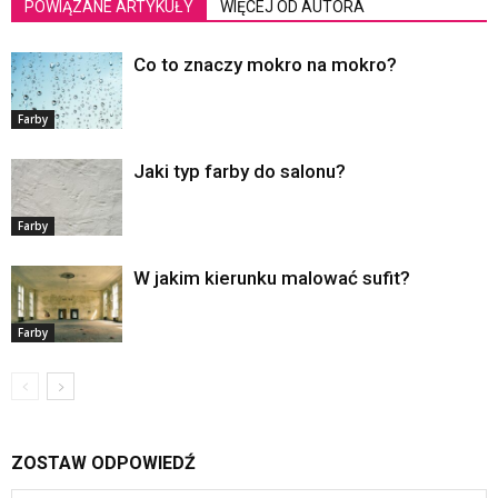
POWIĄZANE ARTYKUŁY
WIĘCEJ OD AUTORA
Co to znaczy mokro na mokro?
Farby
Jaki typ farby do salonu?
Farby
W jakim kierunku malować sufit?
Farby
ZOSTAW ODPOWIEDŹ