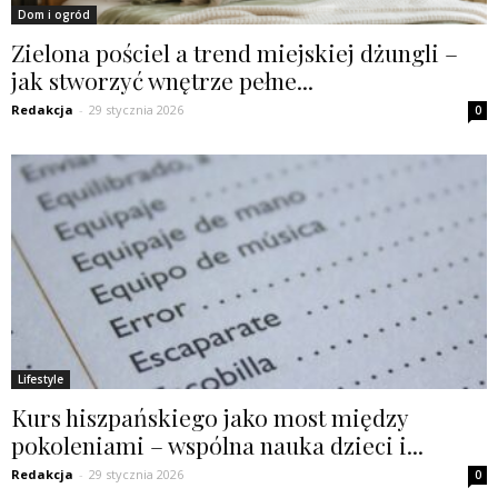
Dom i ogród
Zielona pościel a trend miejskiej dżungli –
jak stworzyć wnętrze pełne...
Redakcja
-
29 stycznia 2026
0
Lifestyle
Kurs hiszpańskiego jako most między
pokoleniami – wspólna nauka dzieci i...
Redakcja
-
29 stycznia 2026
0