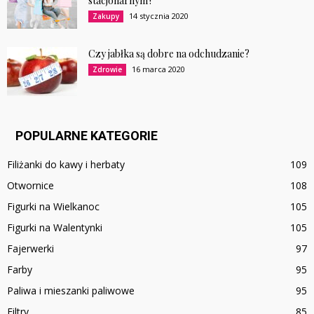
stacjonarnym?
14 stycznia 2020
Zakupy
Czy jabłka są dobre na odchudzanie?
16 marca 2020
Zdrowie
POPULARNE KATEGORIE
Filiżanki do kawy i herbaty
109
Otwornice
108
Figurki na Wielkanoc
105
Figurki na Walentynki
105
Fajerwerki
97
Farby
95
Paliwa i mieszanki paliwowe
95
Filtry
85