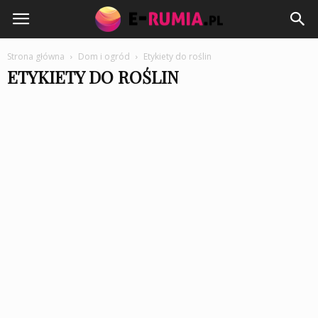
e-
Rumia.pl
Strona główna
Dom i ogród
Etykiety do roślin
ETYKIETY DO ROŚLIN