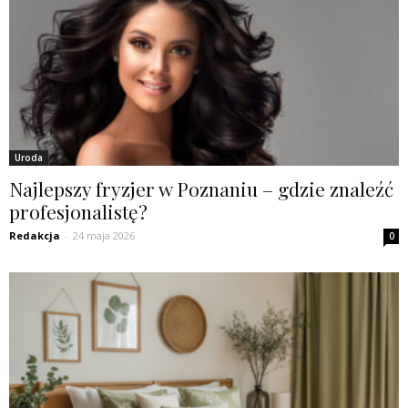
Uroda
Najlepszy fryzjer w Poznaniu – gdzie znaleźć
profesjonalistę?
Redakcja
-
24 maja 2026
0