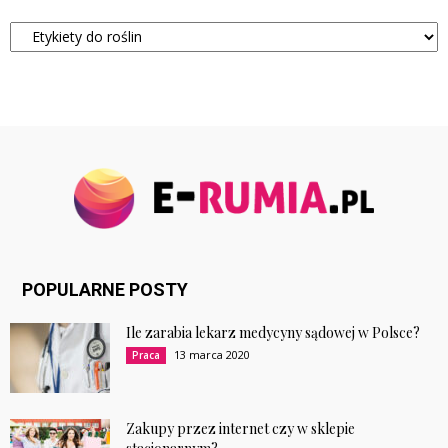
Kategorie
POPULARNE POSTY
Ile zarabia lekarz medycyny sądowej w Polsce?
13 marca 2020
Praca
Zakupy przez internet czy w sklepie