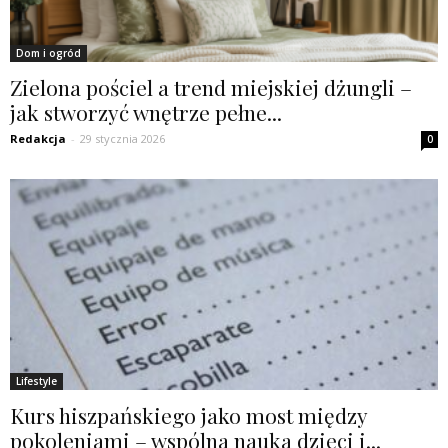
Dom i ogród
Zielona pościel a trend miejskiej dżungli –
jak stworzyć wnętrze pełne...
Redakcja
-
29 stycznia 2026
0
Lifestyle
Kurs hiszpańskiego jako most między
pokoleniami – wspólna nauka dzieci i...