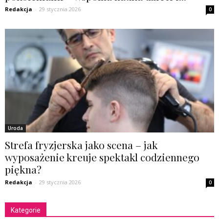
Redakcja
-
29 stycznia 2026
0
Uroda
Strefa fryzjerska jako scena – jak
wyposażenie kreuje spektakl codziennego
piękna?
Redakcja
-
29 stycznia 2026
0
Kategorie